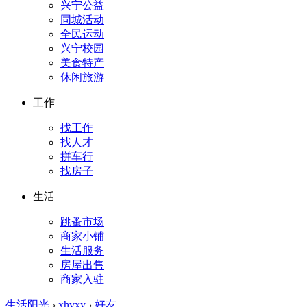
兴宁公益
同城活动
全民运动
兴宁校园
美食特产
休闲旅游
工作
找工作
找人才
拼车行
找房子
生活
跳蚤市场
商家小铺
生活服务
房屋出售
商家入驻
生活阳光
›
xhvxy
›
好友